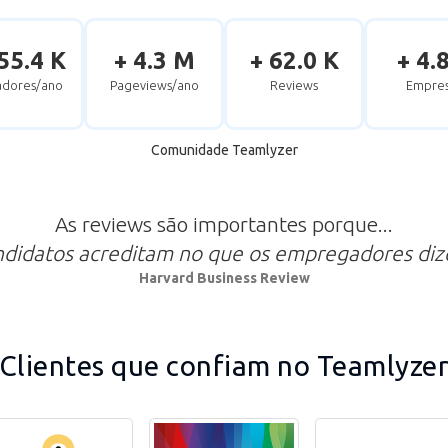
55.4 K
+ 4.3 M
+ 62.0 K
+ 4.
zadores/ano
Pageviews/ano
Reviews
Empres
Comunidade Teamlyzer
As reviews são importantes porque...
ndidatos acreditam no que os empregadores di
Harvard Business Review
Clientes que confiam no Teamlyze