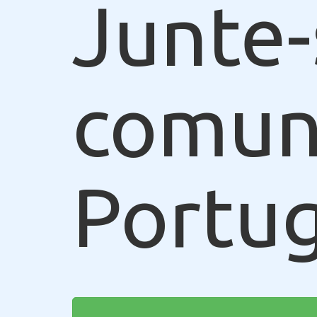
Junte-
comun
Portug