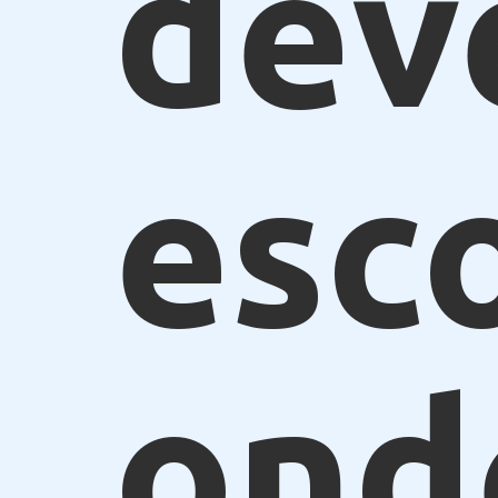
dev
esc
ond