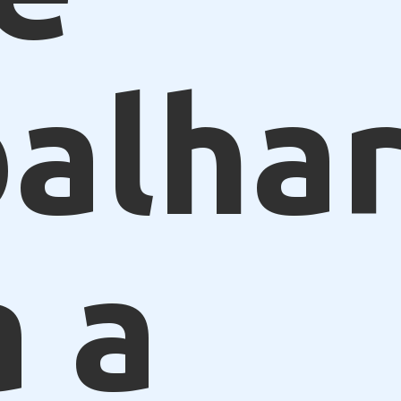
alhar
a a