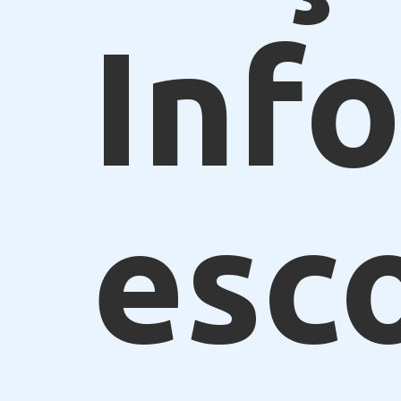
Inf
esc