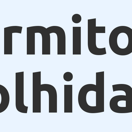
ormito
olhid