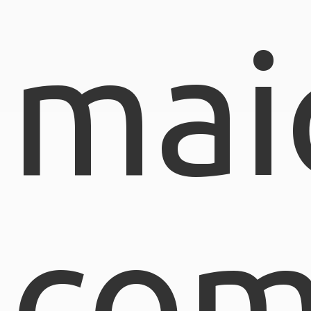
mai
com