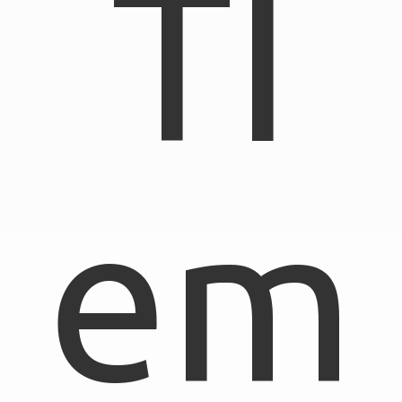
TI
em