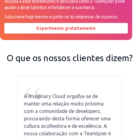
Assista a este testemunho e descubra como o Teamlyzer pode
ajudar a atrair talentos e fortalecer a sua marca.
Subscreva hoje mesmo e junte-se às empresas de sucesso.
Experimente gratuitamente
Peça uma demonstração agora
O que os nossos clientes dizem?
“
A Imaginary Cloud orgulha-se de
manter uma relação muito próxima
com a comunidade de developers,
procurando desta forma oferecer uma
cultura acolhedora e de excelência. A
nossa colaboração com a Teamlyzer é