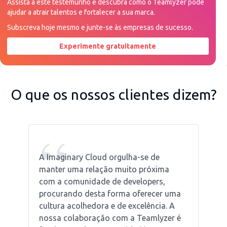
Assista a este testemunho e descubra como o Teamlyzer pode
ajudar a atrair talentos e fortalecer a sua marca.
Subscreva hoje mesmo e junte-se às empresas de sucesso.
Experimente gratuitamente
Peça uma demonstração agora
O que os nossos clientes dizem?
“
A Imaginary Cloud orgulha-se de
manter uma relação muito próxima
com a comunidade de developers,
procurando desta forma oferecer uma
cultura acolhedora e de excelência. A
nossa colaboração com a Teamlyzer é