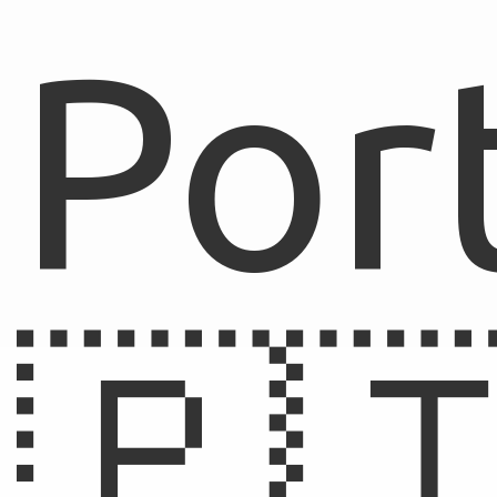
Por
🇵