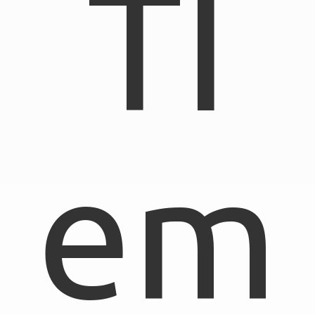
TI
em