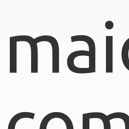
mai
com