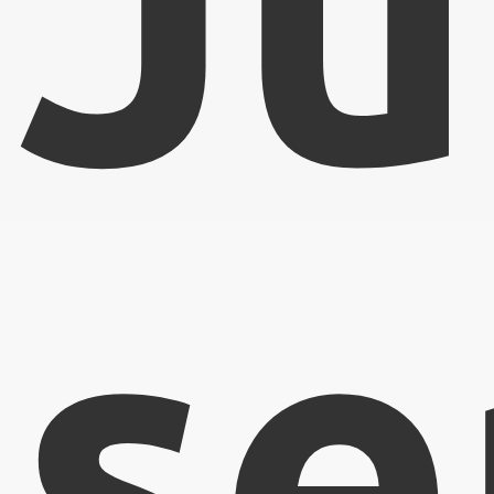
Ju
se