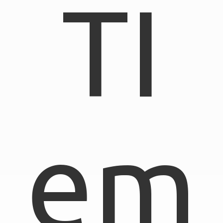
TI
em