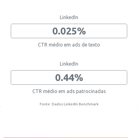
Recrutamento
Business intelligence
Comunicação
Gestão de página
Cultura
Reviews
Contratar os melhores informáticos
Melhorar alcance
Divulgar informação corporativa
Manter informação actualizada
Divulgar cultura interna
Aumentar reputação
LinkedIn
0.025%
CTR médio em ads de texto
LinkedIn
0.44%
CTR médio em ads patrocinadas
Fonte: Dados LinkedIn Benchmark