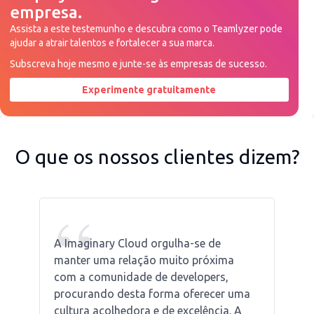
empresa.
Assista a este testemunho e descubra como o Teamlyzer pode
ajudar a atrair talentos e fortalecer a sua marca.
Subscreva hoje mesmo e junte-se às empresas de sucesso.
Experimente gratuitamente
Peça uma demonstração agora
O que os nossos clientes dizem?
“
A Imaginary Cloud orgulha-se de
manter uma relação muito próxima
com a comunidade de developers,
procurando desta forma oferecer uma
cultura acolhedora e de excelência. A