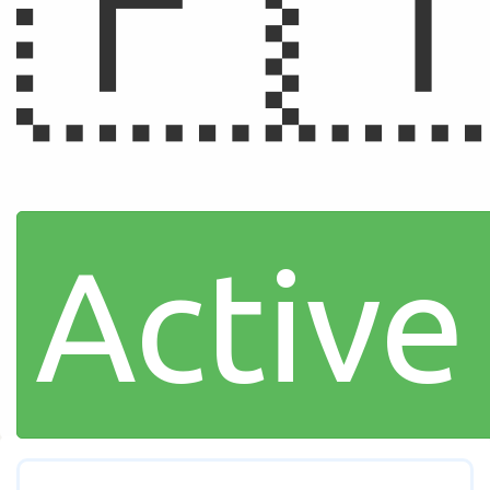
🇵
Active