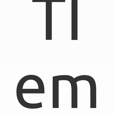
TI
em