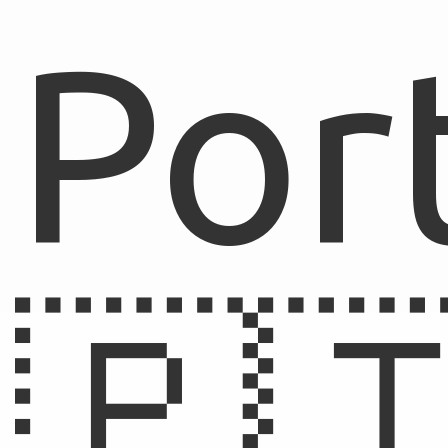
Por
🇵