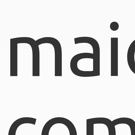
mai
com