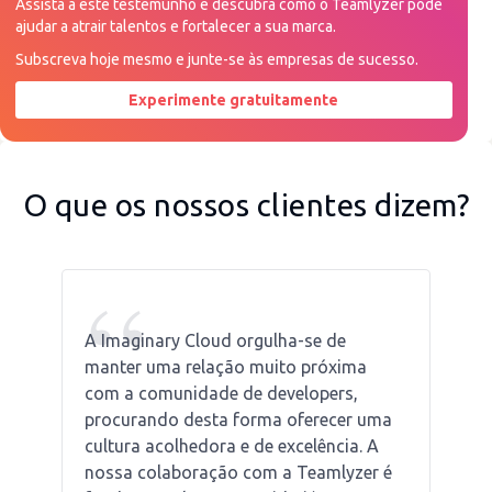
Assista a este testemunho e descubra como o Teamlyzer pode
ajudar a atrair talentos e fortalecer a sua marca.
Subscreva hoje mesmo e junte-se às empresas de sucesso.
Experimente gratuitamente
Peça uma demonstração agora
O que os nossos clientes dizem?
“
A Imaginary Cloud orgulha-se de
manter uma relação muito próxima
com a comunidade de developers,
procurando desta forma oferecer uma
cultura acolhedora e de excelência. A
nossa colaboração com a Teamlyzer é