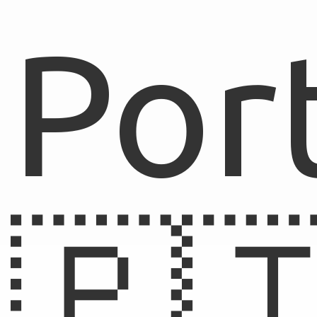
Por
🇵