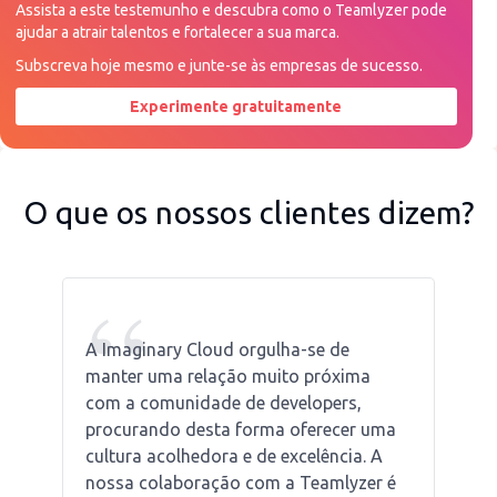
Assista a este testemunho e descubra como o Teamlyzer pode
ajudar a atrair talentos e fortalecer a sua marca.
Subscreva hoje mesmo e junte-se às empresas de sucesso.
Experimente gratuitamente
Peça uma demonstração agora
O que os nossos clientes dizem?
“
A Imaginary Cloud orgulha-se de
manter uma relação muito próxima
com a comunidade de developers,
procurando desta forma oferecer uma
cultura acolhedora e de excelência. A
nossa colaboração com a Teamlyzer é