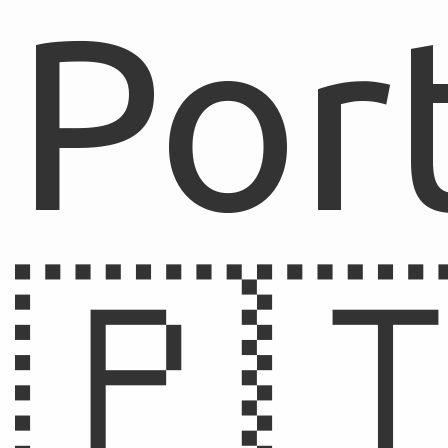
Por
🇵