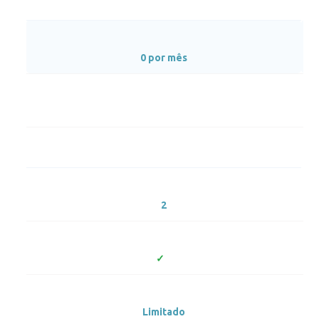
0 por mês
2
Limitado