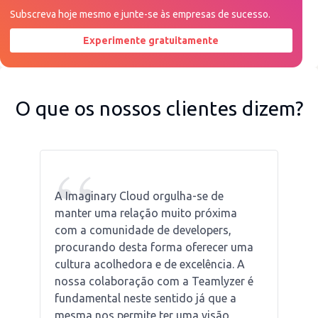
Subscreva hoje mesmo e junte-se às empresas de sucesso.
Experimente gratuitamente
Peça uma demonstração agora
O que os nossos clientes dizem?
“
A Imaginary Cloud orgulha-se de
manter uma relação muito próxima
com a comunidade de developers,
procurando desta forma oferecer uma
cultura acolhedora e de excelência. A
nossa colaboração com a Teamlyzer é
fundamental neste sentido já que a
mesma nos permite ter uma visão