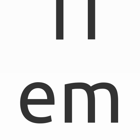
TI
em