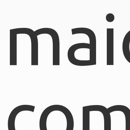
mai
com