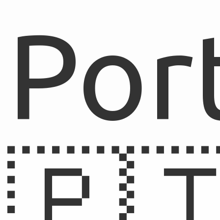
Por
🇵