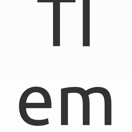
TI
em