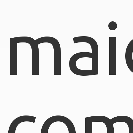
mai
com