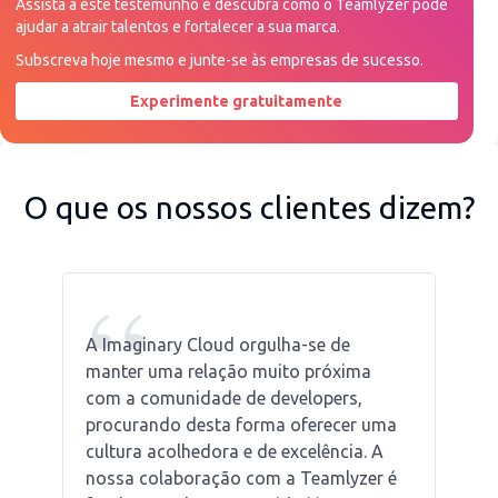
Assista a este testemunho e descubra como o Teamlyzer pode
ajudar a atrair talentos e fortalecer a sua marca.
Subscreva hoje mesmo e junte-se às empresas de sucesso.
Experimente gratuitamente
Peça uma demonstração agora
O que os nossos clientes dizem?
“
A Imaginary Cloud orgulha-se de
manter uma relação muito próxima
com a comunidade de developers,
procurando desta forma oferecer uma
cultura acolhedora e de excelência. A
nossa colaboração com a Teamlyzer é