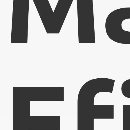
Ma
Ef