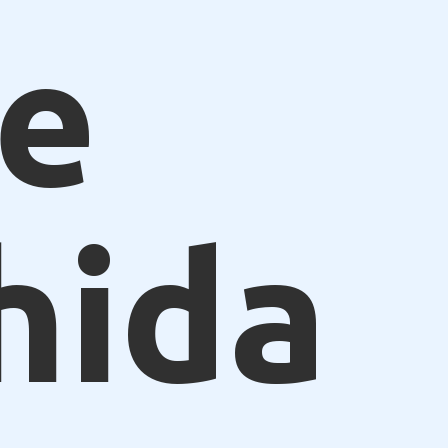
e
hida