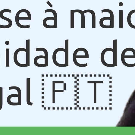
se à mai
idade de
al 🇵🇹