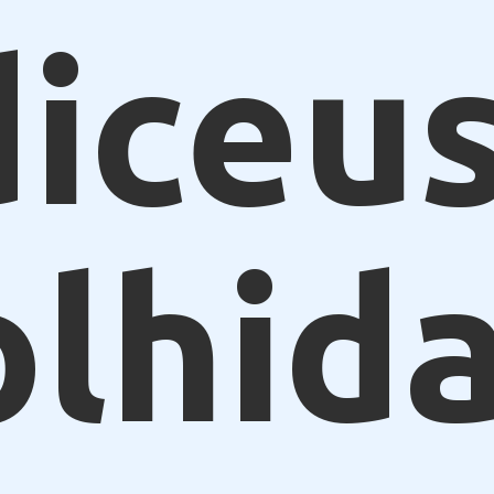
iceus
olhid