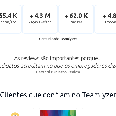
55.4 K
+ 4.3 M
+ 62.0 K
+ 4.
zadores/ano
Pageviews/ano
Reviews
Empres
Comunidade Teamlyzer
As reviews são importantes porque...
ndidatos acreditam no que os empregadores di
Harvard Business Review
Clientes que confiam no Teamlyze