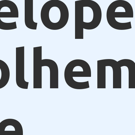
elope
olhe
e