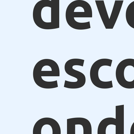
dev
esc
ond