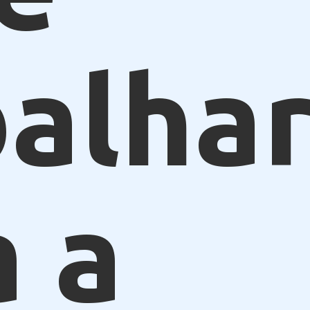
alhar
a a