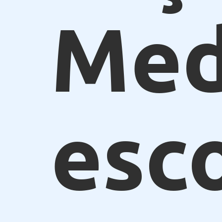
Med
esc