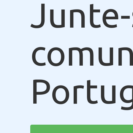
Junte-
comun
Portug