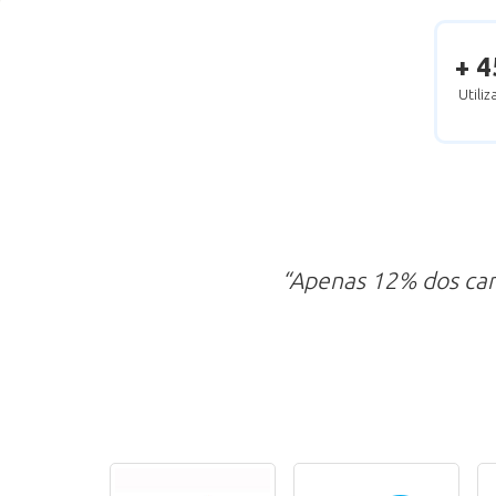
+ 4
Utili
“Apenas 12% dos ca