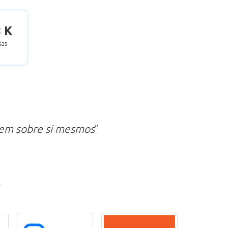
8 K
as
zem sobre si mesmos
”
r