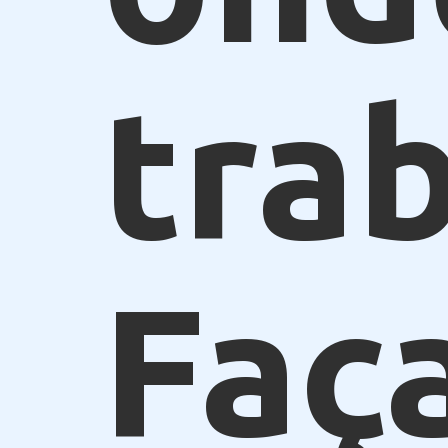
trab
Faç