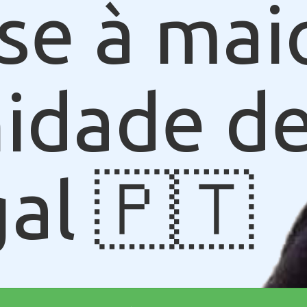
se à mai
idade de
al 🇵🇹