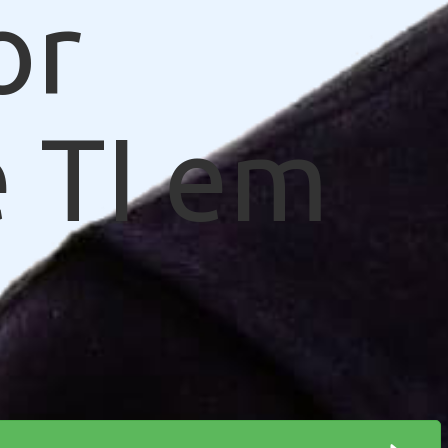
or
 TI em