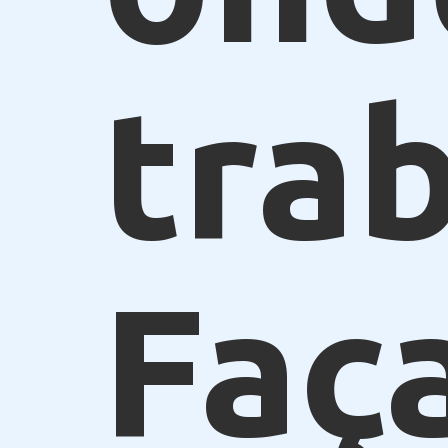
trab
Faç