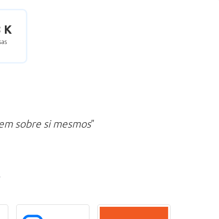
8 K
as
zem sobre si mesmos
”
r