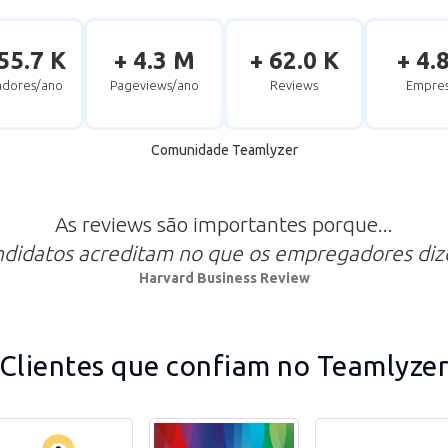
55.7 K
+ 4.3 M
+ 62.0 K
+ 4.
zadores/ano
Pageviews/ano
Reviews
Empres
Comunidade Teamlyzer
As reviews são importantes porque...
ndidatos acreditam no que os empregadores di
Harvard Business Review
Clientes que confiam no Teamlyze