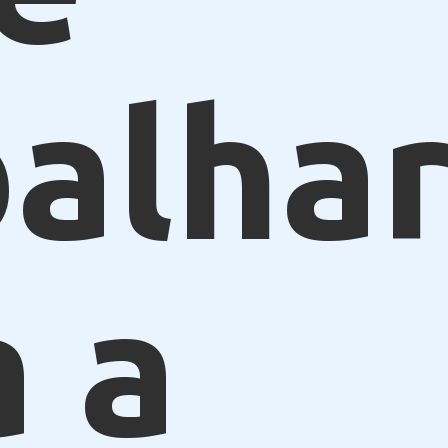
alhar
a a