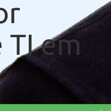
or
 TI em