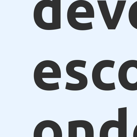
dev
esc
ond