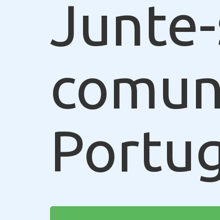
Junte-
comun
Portug