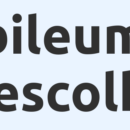
ileu
escol