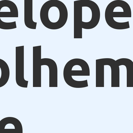
elope
olhe
e