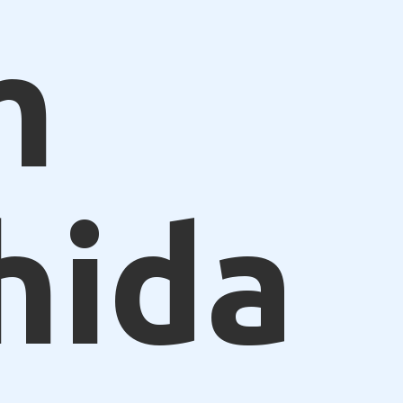
m
hida