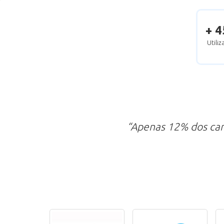
+ 4
Utili
“Apenas 12% dos ca