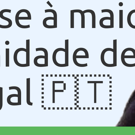
se à mai
idade de
al 🇵🇹