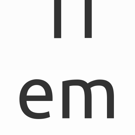
TI
em