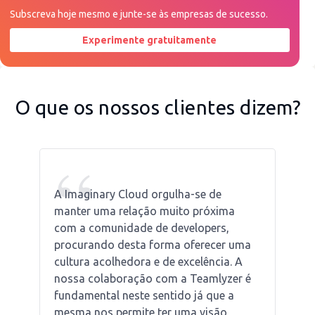
Subscreva hoje mesmo e junte-se às empresas de sucesso.
Experimente gratuitamente
Peça uma demonstração agora
O que os nossos clientes dizem?
“
A Imaginary Cloud orgulha-se de
manter uma relação muito próxima
com a comunidade de developers,
procurando desta forma oferecer uma
cultura acolhedora e de excelência. A
nossa colaboração com a Teamlyzer é
fundamental neste sentido já que a
mesma nos permite ter uma visão