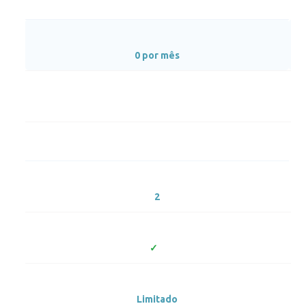
0 por mês
2
Limitado