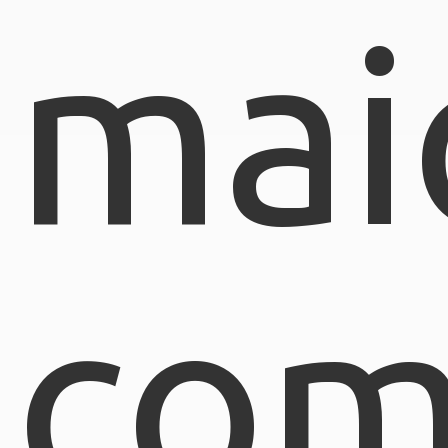
mai
com