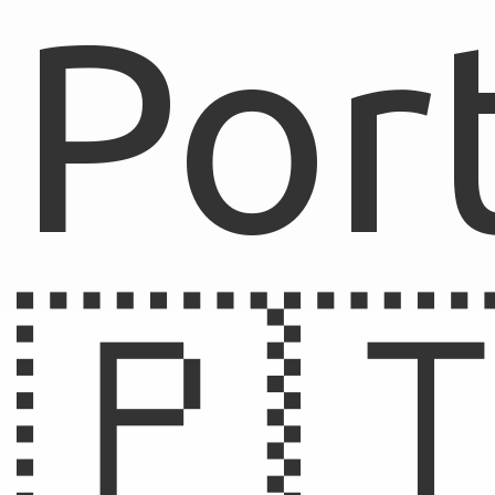
Por
🇵