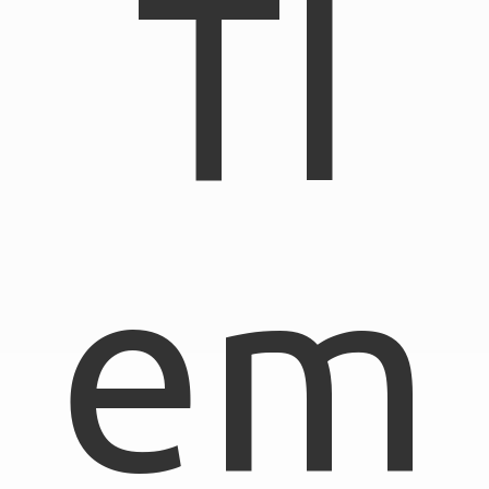
TI
em