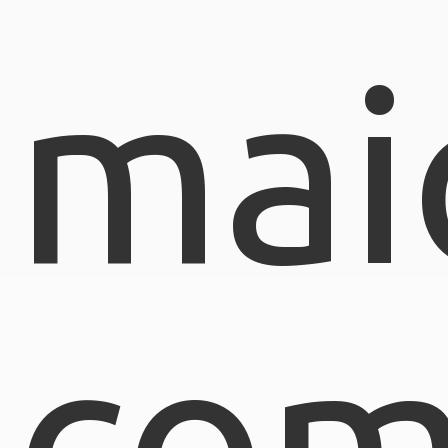
mai
com