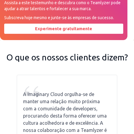
Assista a este testemunho e descubra como o Teamlyzer pode
ajudar a atrair talentos e fortalecer a sua marca.
Subscreva hoje mesmo e junte-se às empresas de sucesso.
Experimente gratuitamente
Peça uma demonstração agora
O que os nossos clientes dizem?
“
A Imaginary Cloud orgulha-se de
manter uma relação muito próxima
com a comunidade de developers,
procurando desta forma oferecer uma
cultura acolhedora e de excelência. A
nossa colaboração com a Teamlyzer é