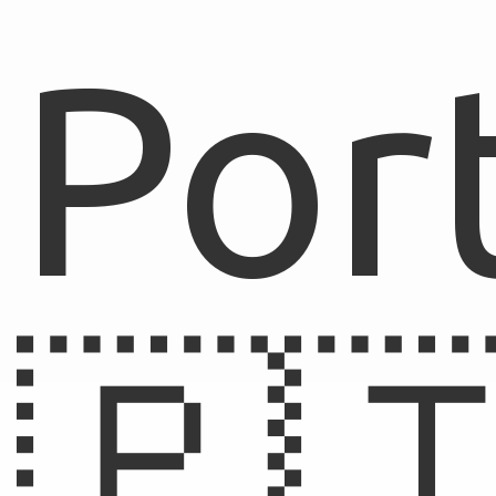
Por
🇵