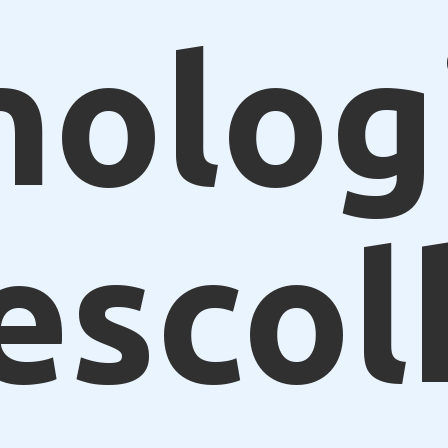
nolog
escol