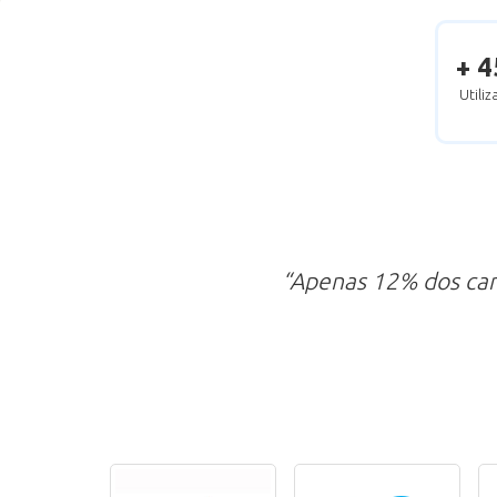
+ 4
Utili
“Apenas 12% dos ca