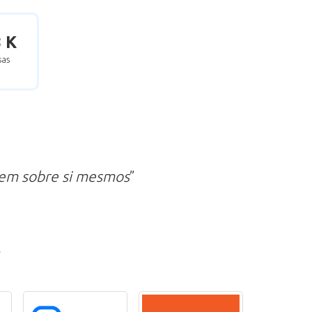
8 K
as
zem sobre si mesmos
”
r