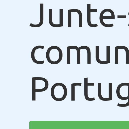
Junte-
comun
Portug