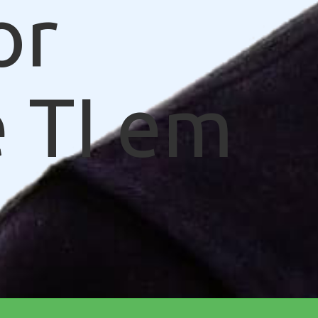
or
 TI em