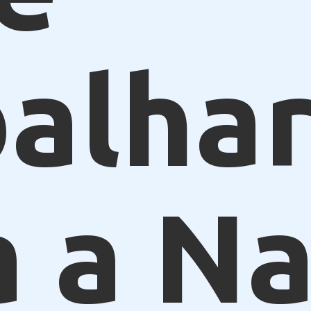
alhar
a a N