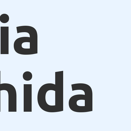
ia
hida