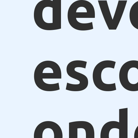
dev
esc
ond