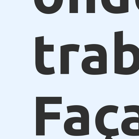
trab
Faç