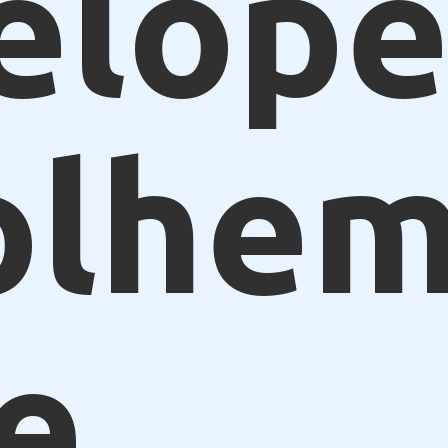
elope
olhe
e