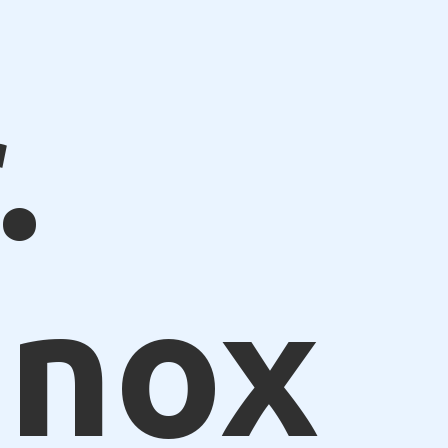
.
anox