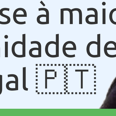
se à mai
idade de
al 🇵🇹