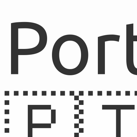
Por
🇵