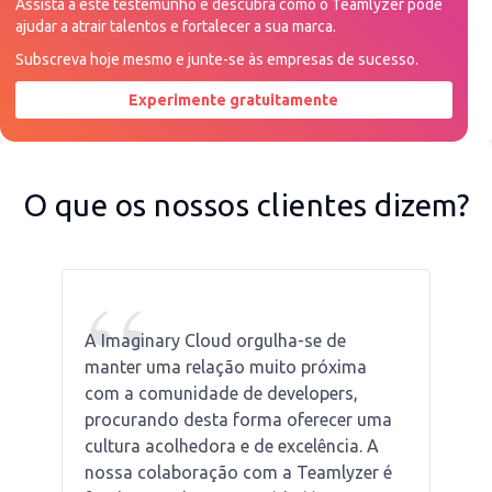
Assista a este testemunho e descubra como o Teamlyzer pode
ajudar a atrair talentos e fortalecer a sua marca.
Subscreva hoje mesmo e junte-se às empresas de sucesso.
Experimente gratuitamente
Peça uma demonstração agora
O que os nossos clientes dizem?
“
A Imaginary Cloud orgulha-se de
manter uma relação muito próxima
com a comunidade de developers,
procurando desta forma oferecer uma
cultura acolhedora e de excelência. A
nossa colaboração com a Teamlyzer é