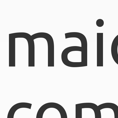
mai
com