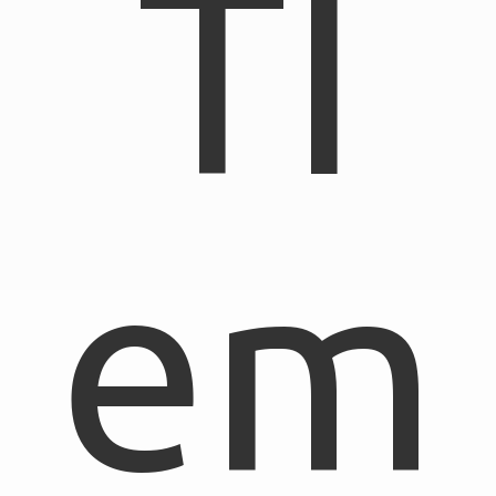
TI
em