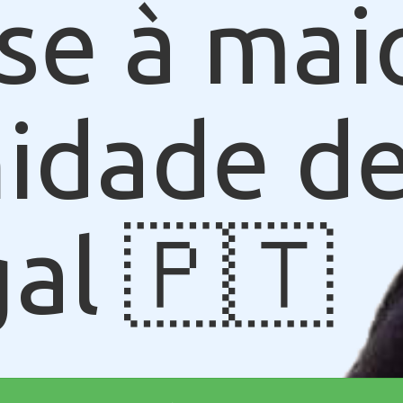
se à mai
idade de
al 🇵🇹