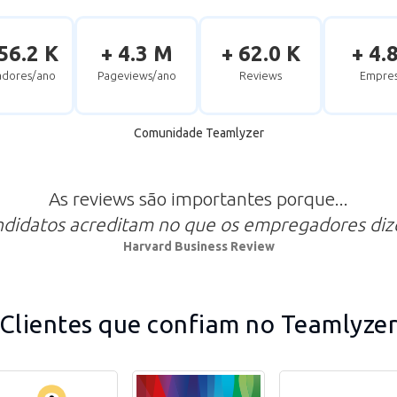
56.2 K
+ 4.3 M
+ 62.0 K
+ 4.
zadores/ano
Pageviews/ano
Reviews
Empres
Comunidade Teamlyzer
As reviews são importantes porque...
ndidatos acreditam no que os empregadores di
Harvard Business Review
Clientes que confiam no Teamlyze