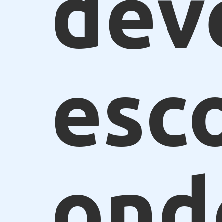
dev
esc
ond