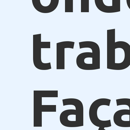
trab
Faç