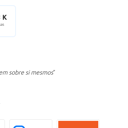
8 K
as
zem sobre si mesmos
”
r