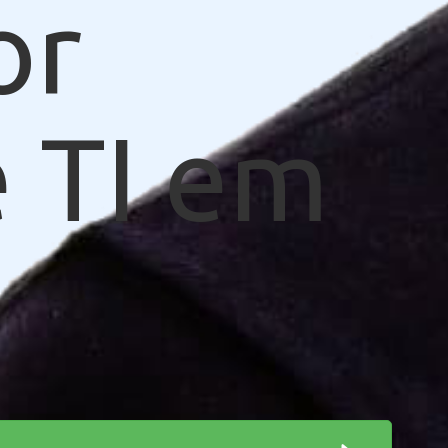
or
 TI em