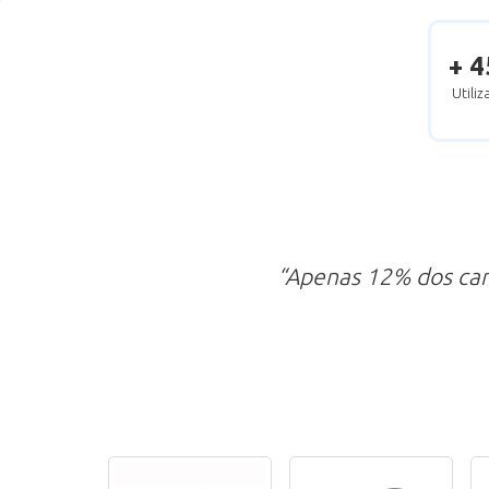
+ 4
Utili
“Apenas 12% dos ca