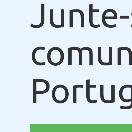
Junte-
comun
Portug