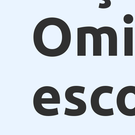
Omi
esc