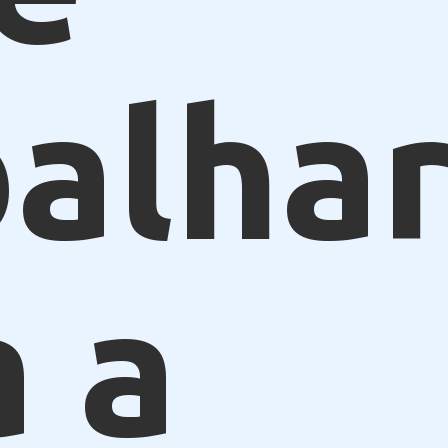
alhar
a a