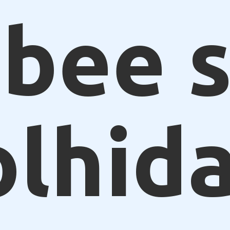
bee s
olhid