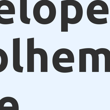
elope
olhe
e