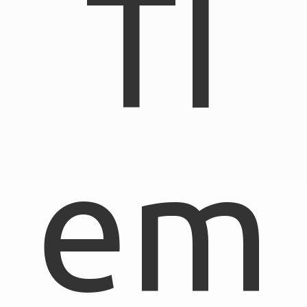
TI
em