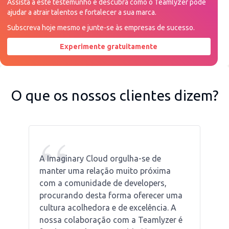
Assista a este testemunho e descubra como o Teamlyzer pode
ajudar a atrair talentos e fortalecer a sua marca.
Subscreva hoje mesmo e junte-se às empresas de sucesso.
Experimente gratuitamente
Peça uma demonstração agora
O que os nossos clientes dizem?
“
A Imaginary Cloud orgulha-se de
manter uma relação muito próxima
com a comunidade de developers,
procurando desta forma oferecer uma
cultura acolhedora e de excelência. A
nossa colaboração com a Teamlyzer é