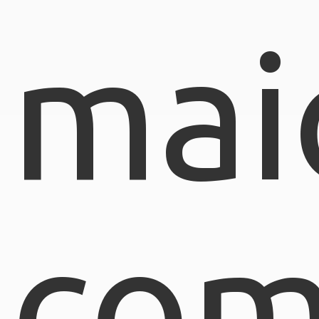
mai
com