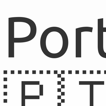
Por
🇵