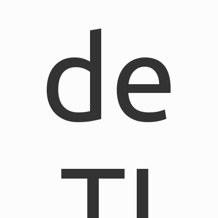
de
TI