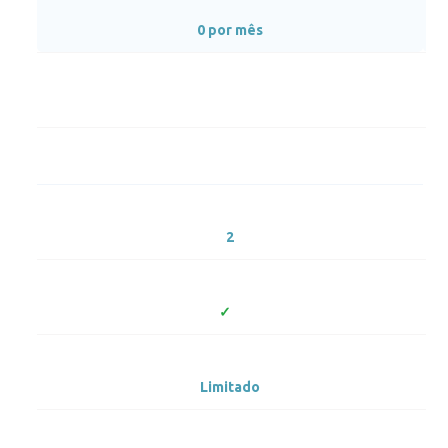
0 por mês
2
Limitado