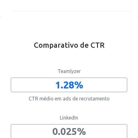
Comparativo de CTR
Apenas direitos de reposta
Teamlyzer
1.28%
CTR médio em ads de recrutamento
Recrutamento
Business intelligence
Comunicação
Gestão de página
Cultura
Reviews
Contratar os melhores informáticos
Melhorar alcance
Divulgar informação corporativa
Manter informação actualizada
Divulgar cultura interna
Aumentar reputação
LinkedIn
0.025%