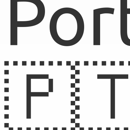
Por
🇵