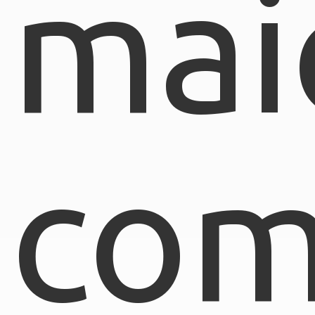
mai
com