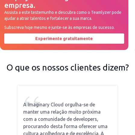
empresa.
Assista a este testemunho e descubra como o Teamlyzer pode
ajudar a atrair talentos e fortalecer a sua marca.
Subscreva hoje mesmo e junte-se às empresas de sucesso.
Experimente gratuitamente
Peça uma demonstração agora
O que os nossos clientes dizem?
“
A Imaginary Cloud orgulha-se de
manter uma relação muito próxima
com a comunidade de developers,
procurando desta forma oferecer uma
cultura acolhedora e de excelência. A