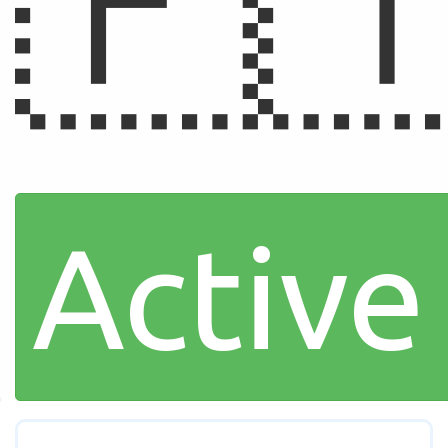
🇵
Active