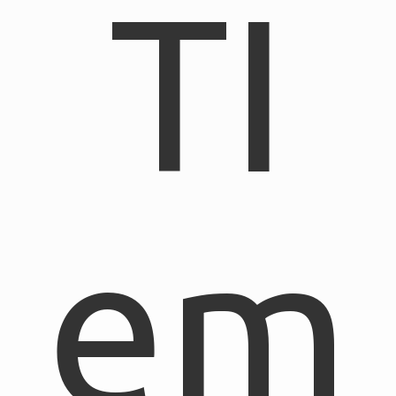
TI
em