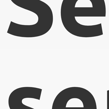
Se
se