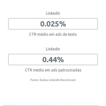
Recrutamento
Business intelligence
Comunicação
Gestão de página
Cultura
Reviews
Contratar os melhores informáticos
Melhorar alcance
Divulgar informação corporativa
Manter informação actualizada
Divulgar cultura interna
Aumentar reputação
LinkedIn
0.025%
CTR médio em ads de texto
LinkedIn
0.44%
CTR médio em ads patrocinadas
Fonte: Dados LinkedIn Benchmark