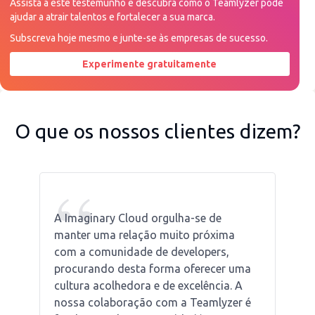
Assista a este testemunho e descubra como o Teamlyzer pode
ajudar a atrair talentos e fortalecer a sua marca.
Subscreva hoje mesmo e junte-se às empresas de sucesso.
Experimente gratuitamente
Peça uma demonstração agora
O que os nossos clientes dizem?
“
A Imaginary Cloud orgulha-se de
manter uma relação muito próxima
com a comunidade de developers,
procurando desta forma oferecer uma
cultura acolhedora e de excelência. A
nossa colaboração com a Teamlyzer é