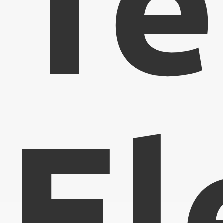
Te
El