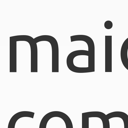
mai
com