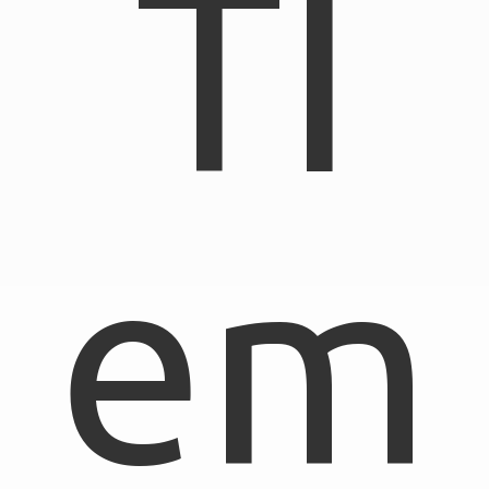
TI
em