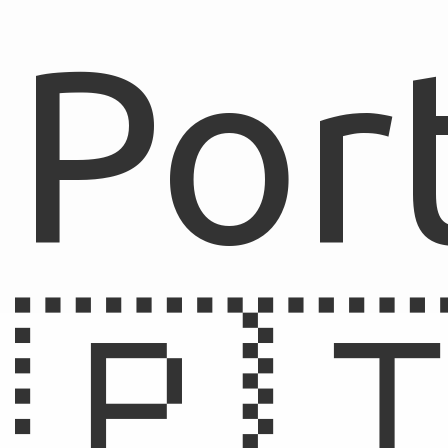
Por
🇵