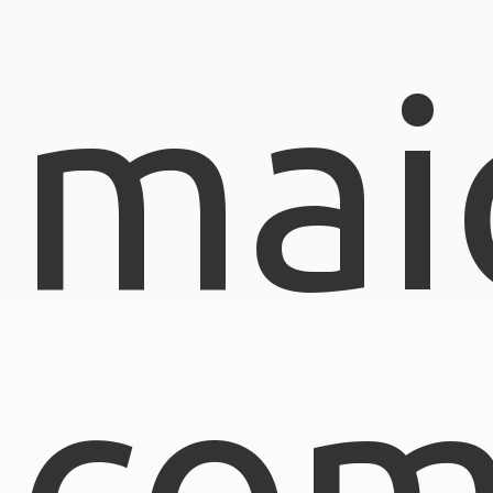
mai
com