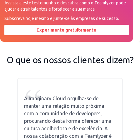
Assista a este testemunho e descubra como o Teamlyzer pode
ajudar a atrair talentos e fortalecer a sua marca.
Subscreva hoje mesmo e junte-se às empresas de sucesso.
Experimente gratuitamente
Peça uma demonstração agora
O que os nossos clientes dizem?
“
A Imaginary Cloud orgulha-se de
manter uma relação muito próxima
com a comunidade de developers,
procurando desta forma oferecer uma
cultura acolhedora e de excelência. A
nossa colaboração com a Teamlyzer é