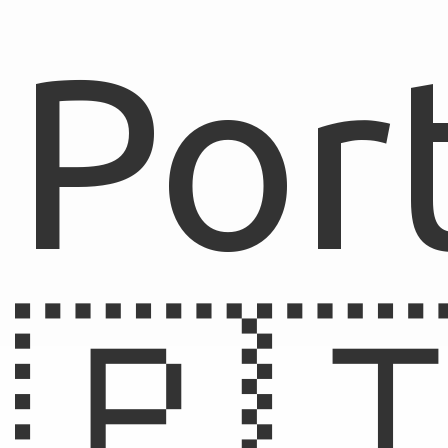
Por
🇵