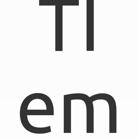
TI
em