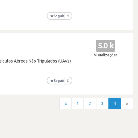
★
Seguir
4
5.0 k
Visualizações
eículos Aéreos Não Tripulados (UAVs)
★
Seguir
2
«
1
2
3
4
»