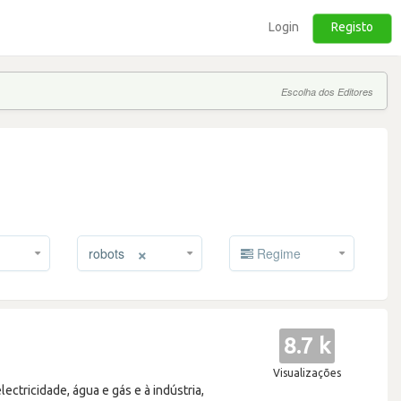
Login
Registo
Escolha dos Editores
×
robots
Regime
8.7 k
Visualizações
ectricidade, água e gás e à indústria,