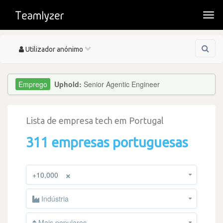
Togg
navi
Toggle
Utilizador anónimo
navigation
Uphold:
Senior Agentic Engineer
Lista de empresa tech em Portugal
311 empresas portuguesas
×
+10,000
Indústria
Mais populares