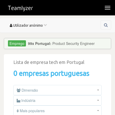
Togg
navi
Toggle
Utilizador anónimo
navigation
99x Portugal:
Product Security Engineer
Lista de empresa tech em Portugal
0 empresas portuguesas
Dimensão
Indústria
Mais populares