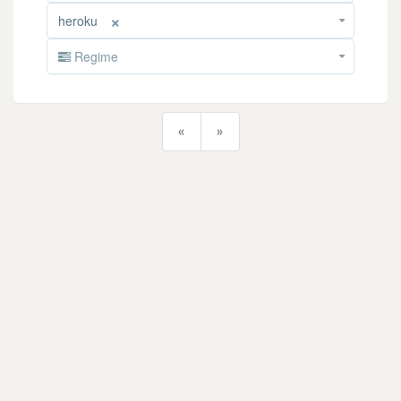
×
heroku
Regime
«
»