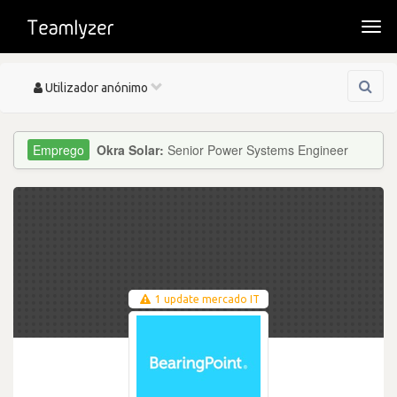
Togg
navi
Toggle
Utilizador anónimo
navigation
Okra Solar:
Senior Power Systems Engineer
1 update mercado IT