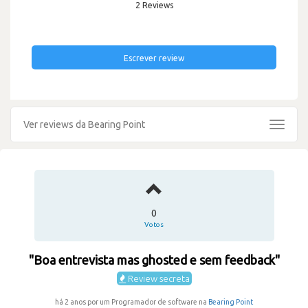
2 Reviews
Escrever review
Ver reviews da Bearing Point
Toggle
navigat
0
Votos
"Boa entrevista mas ghosted e sem feedback"
Review secreta
há 2 anos por um Programador de software na
Bearing Point