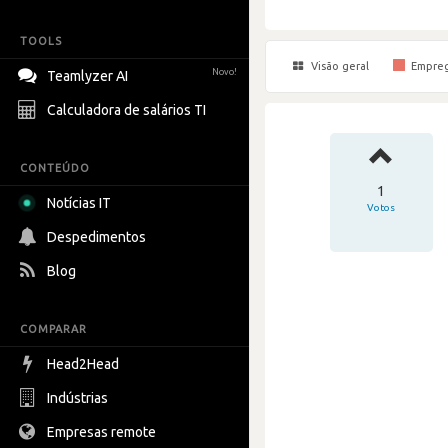
TOOLS
Visão geral
Empre
Novo!
Teamlyzer AI
Calculadora de salários TI
CONTEÚDO
1
Notícias IT
Votos
Despedimentos
Blog
COMPARAR
Head2Head
Indústrias
Empresas remote