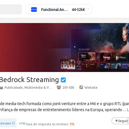
Functional Analyst (Banking)
44-52k€
Bedrock Streaming
Publicidade, Multimédia & V...
·
201-500
·
Website
e media-tech formada como joint-venture entre a M6 e o grupo RTL (par
onfiança de empresas de entretenimento líderes na Europa, operando
…
L
★
Seguir
+16
ces-aws
Taxa de resposta às reviews:
0
%