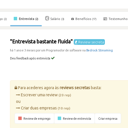
go
Entrevista
Salário
Benefícios
Testemunho
(2)
(2)
(3)
(17)
"Entrevista bastante fluida"
Review secreta
há 1 ano e 3 meses por um Programador de software na
Bedrock Streaming
Deu feedback após entrevista
Para acederes agora às
reviews secretas
basta:
Escrever uma review
(20 rep)
ou
Criar duas empresas
(10 rep)
Review de emprego
Review de entrevista
Criar empresa