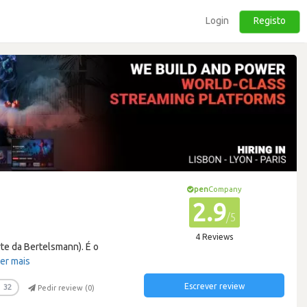
Login
Registo
pen
Company
2.9
/5
4 Reviews
te da Bertelsmann). É o
er mais
Escrever review
32
Pedir review (
0
)