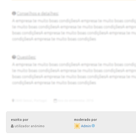
escrito por
moderado por
utilizador anónimo
Admin