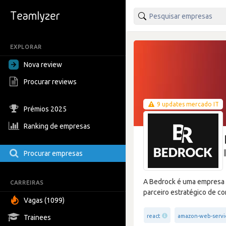
EXPLORAR
Nova review
Procurar reviews
9 updates mercado IT
Prémios 2025
Ranking de empresas
Procurar empresas
A Bedrock é uma empresa d
CARREIRAS
parceiro estratégico de c
Vagas (1099)
react
amazon-web-servi
Trainees