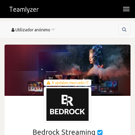
Togg
navi
Toggle
Utilizador anónimo
navigation
9 updates mercado IT
Bedrock Streaming