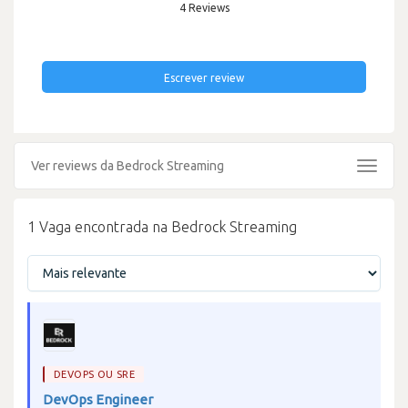
4 Reviews
Escrever review
Ver reviews da Bedrock Streaming
Toggle
navigat
1 Vaga encontrada na Bedrock Streaming
DEVOPS OU SRE
DevOps Engineer