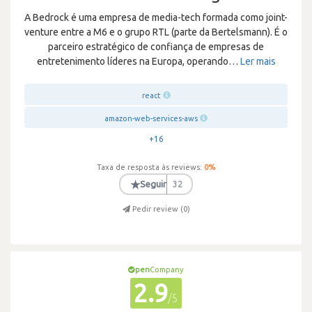
A Bedrock é uma empresa de media-tech formada como joint-
venture entre a M6 e o grupo RTL (parte da Bertelsmann). É o
parceiro estratégico de confiança de empresas de
entretenimento líderes na Europa, operando
…
Ler mais
react
amazon-web-services-aws
+16
Taxa de resposta às reviews:
0
%
★
Seguir
32
Pedir review (
0
)
pen
Company
2.9
/5