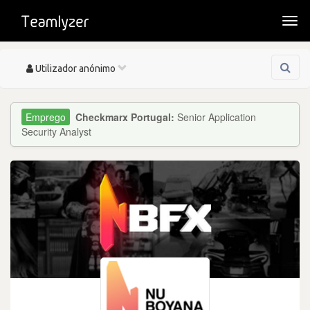
Togg
navi
Toggle
Utilizador anónimo
navigation
Checkmarx Portugal:
Senior Application
Security Analyst