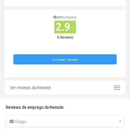
pen
Company
2.9
/5
6 Reviews
Escrever review
Ver reviews da Remote
Toggle
navigat
Reviews de emprego da Remote
Cargo