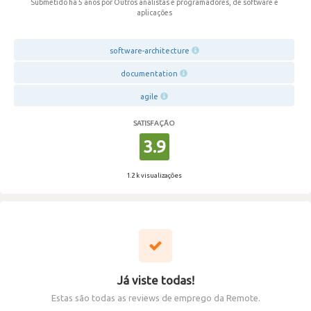
Submetido há 5 anos
por Outros analistas e programadores, de software e
aplicações
software-architecture
documentation
agile
SATISFAÇÃO
3.9
1.2 k visualizações
Já viste todas!
Estas são todas as reviews de emprego da Remote.