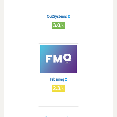
OutSystems
3.0
/5
Fabamaq
2.3
/5