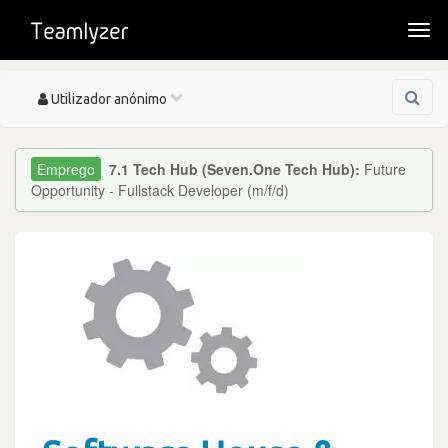
Togg
navi
Toggle
Utilizador anónimo
navigation
7.1 Tech Hub (Seven.One Tech Hub):
Future
Opportunity - Fullstack Developer (m/f/d)