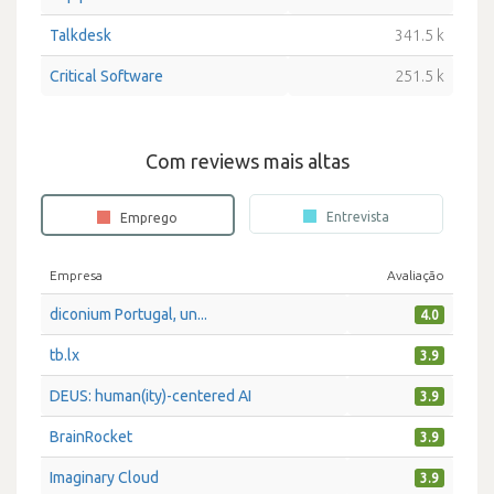
Talkdesk
341.5 k
Critical Software
251.5 k
Com reviews mais altas
Entrevista
Emprego
Empresa
Avaliação
diconium Portugal, un...
4.0
tb.lx
3.9
DEUS: human(ity)-centered AI
3.9
BrainRocket
3.9
Imaginary Cloud
3.9