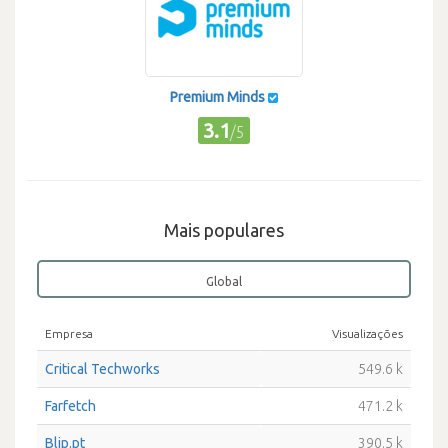
Premium Minds
3.1
/5
Mais populares
Global
Empresa
Visualizações
Critical Techworks
549.6 k
Farfetch
471.2 k
Blip.pt
390.5 k