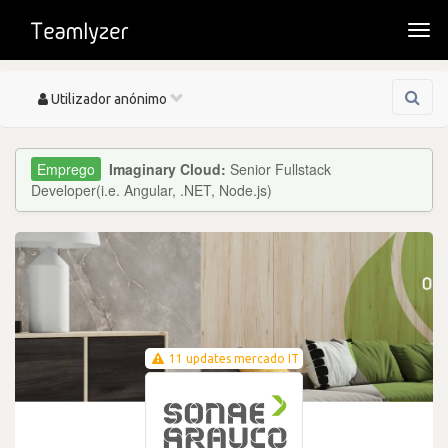
Togg
navi
Toggle
Utilizador anónimo
navigation
Imaginary Cloud:
Senior Fullstack
Developer(i.e. Angular, .NET, Node.js)
11 updates mercado IT