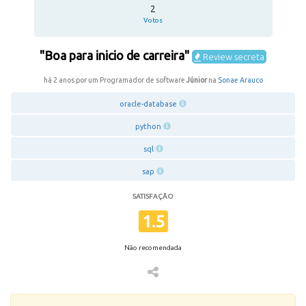
2
Votos
"Boa para inicio de carreira"
Review secreta
há 2 anos por um Programador de software
Júnior
na
Sonae Arauco
oracle-database
python
sql
sap
SATISFAÇÃO
1.5
Não recomendada