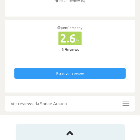
Pedir review (
0
)
pen
Company
2.6
/5
6 Reviews
Escrever review
Ver reviews da Sonae Arauco
Toggle
navigat