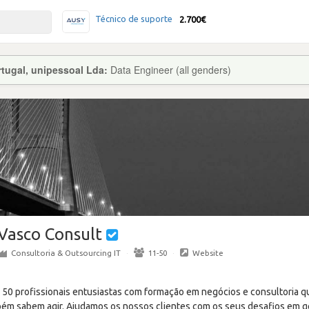
Técnico de suporte
2.700€
tugal, unipessoal Lda:
Data Engineer (all genders)
Vasco Consult
Consultoria & Outsourcing IT
·
11-50
·
Website
50 profissionais entusiastas com formação em negócios e consultoria q
m sabem agir. Ajudamos os nossos clientes com os seus desafios em g