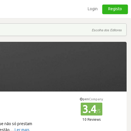
Login
Registo
Escolha dos Editores
pen
Company
3.4
/5
10 Reviews
ue não só prestam
estão
…
Ler mais