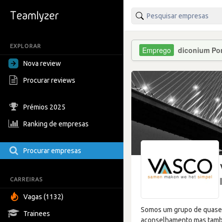
EXPLORAR
diconium Por
Nova review
Procurar reviews
Prémios 2025
Ranking de empresas
Procurar empresas
CARREIRAS
Vagas (1132)
Somos um grupo de quase 
Trainees
aconselhamento mas també