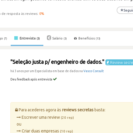
★
Segui
 de resposta às reviews:
0
%
go
Entrevista
Salário
Benefícios
(7)
(3)
(3)
(13)
"Seleção justa p/ engenheiro de dados."
Review secre
há 3 anos por um Especialista em base de dados na
Vasco Consult
Deu feedback após entrevista
Para acederes agora às
reviews secretas
basta:
Escrever uma review
(20 rep)
ou
Criar duas empresas
(10 rep)