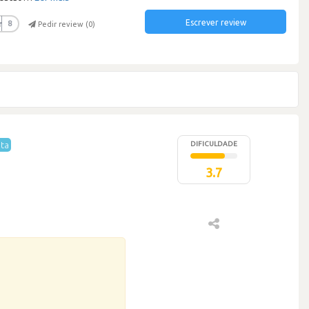
Escrever review
r
8
Pedir review (
0
)
ta
DIFICULDADE
3.7