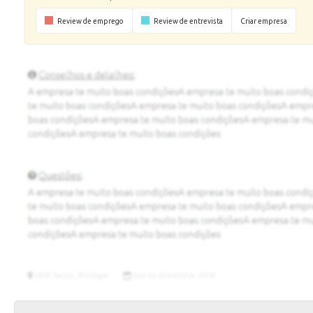
Review de emprego
Review de entrevista
Criar empresa