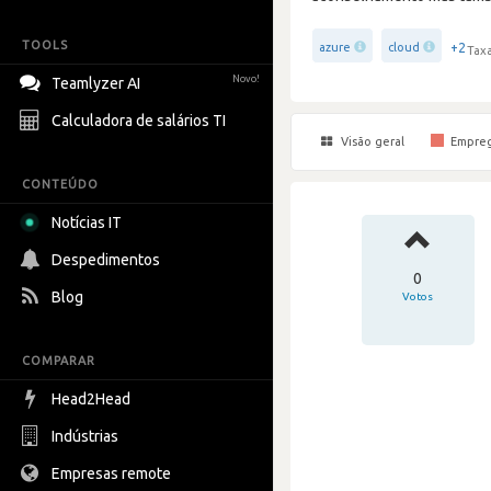
TOOLS
+2
azure
cloud
Taxa
Novo!
Teamlyzer AI
Calculadora de salários TI
Visão geral
Empre
CONTEÚDO
Notícias IT
Despedimentos
0
Blog
Votos
COMPARAR
Head2Head
Indústrias
Empresas remote