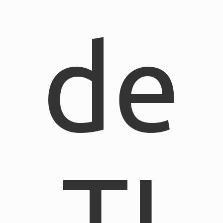
de
TI