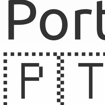
Por
🇵