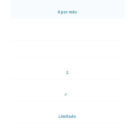
0 por mês
2
Limitado