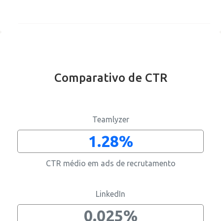
Comparativo de CTR
Apenas direitos de reposta
Teamlyzer
1.28%
CTR médio em ads de recrutamento
Recrutamento
Business intelligence
Comunicação
Gestão de página
Cultura
Reviews
Contratar os melhores informáticos
Melhorar alcance
Divulgar informação corporativa
Manter informação actualizada
Divulgar cultura interna
Aumentar reputação
LinkedIn
0.025%