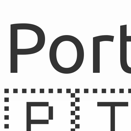
Por
🇵