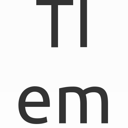
TI
em