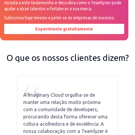
Assista a este testemunho e descubra como o Teamlyzer pode
ajudar a atrair talentos e fortalecer a sua marca.
Subscreva hoje mesmo e junte-se às empresas de sucesso.
Experimente gratuitamente
Peça uma demonstração agora
O que os nossos clientes dizem?
“
A Imaginary Cloud orgulha-se de
manter uma relação muito próxima
com a comunidade de developers,
procurando desta forma oferecer uma
cultura acolhedora e de excelência. A
nossa colaboração com a Teamlyzer é