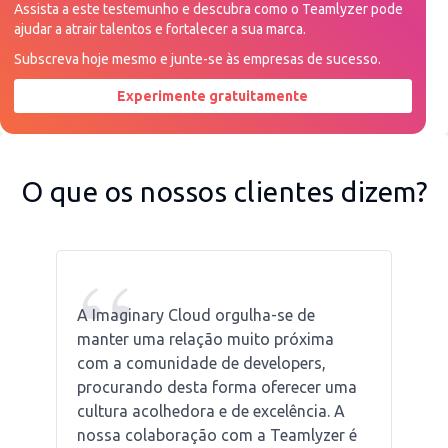
Assista a este testemunho e descubra como o Teamlyzer pode
ajudar a atrair talentos e fortalecer a sua marca.
Subscreva hoje mesmo e junte-se às empresas de sucesso.
Experimente gratuitamente
Peça uma demonstração agora
O que os nossos clientes dizem?
“
A Imaginary Cloud orgulha-se de
manter uma relação muito próxima
com a comunidade de developers,
procurando desta forma oferecer uma
cultura acolhedora e de excelência. A
nossa colaboração com a Teamlyzer é