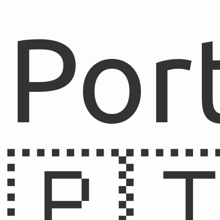
Por
🇵