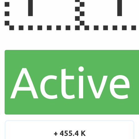
Active
+ 455.4 K