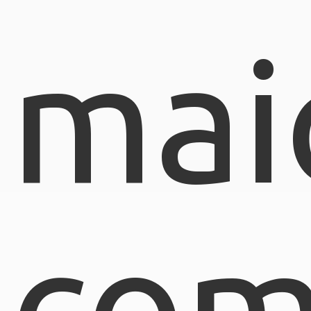
mai
com