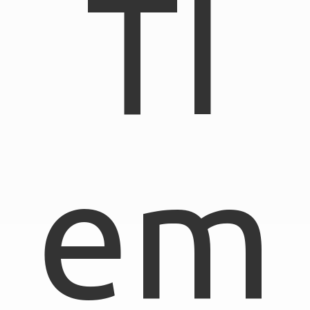
TI
em