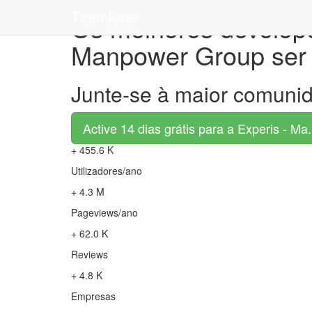
Os melhores develope
Manpower Group ser 
Junte-se à maior comunid
Active 14 dias grátis para a Experis - Ma.
+ 455.6 K
Utilizadores/ano
+ 4.3 M
Pageviews/ano
+ 62.0 K
Reviews
+ 4.8 K
Empresas