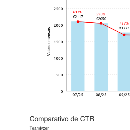
2500
613%
590%
€2117
€2050
497%
2000
€1773
Valores mensais
1500
1000
500
0
07/25
08/25
09/25
Comparativo de CTR
Teamlyzer