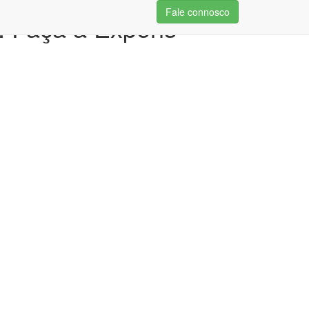
Fale connosco
 Faça a Experis -