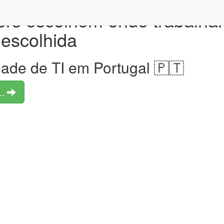
rs escolhem onde trabalhar.
escolhida
ade de TI em Portugal 🇵🇹
..