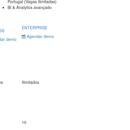
Portugal (Vagas ilimitadas)
BI & Analytics avançado
ENTERPRISE
SS
Agendar demo
ar demo
ês
Ilimitados
10