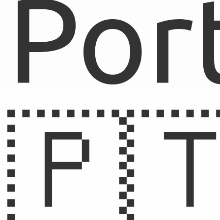
Por
🇵