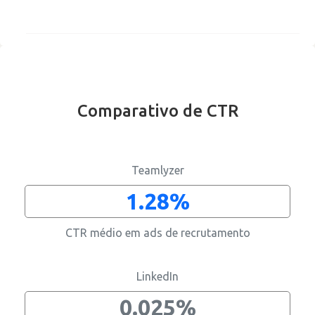
Comparativo de CTR
Apenas direitos de reposta
Teamlyzer
1.28%
CTR médio em ads de recrutamento
Recrutamento
Business intelligence
Comunicação
Gestão de página
Cultura
Reviews
Contratar os melhores informáticos
Melhorar alcance
Divulgar informação corporativa
Manter informação actualizada
Divulgar cultura interna
Aumentar reputação
LinkedIn
0.025%