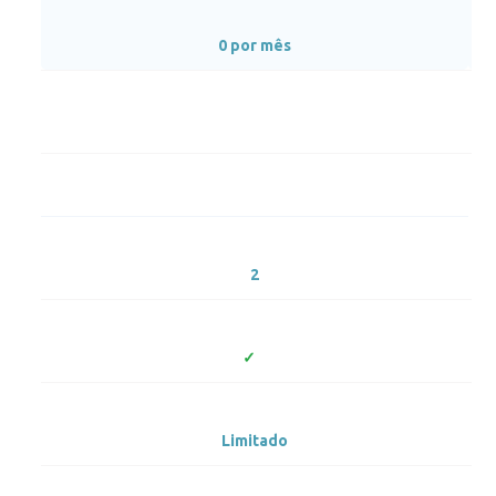
0 por mês
2
Limitado