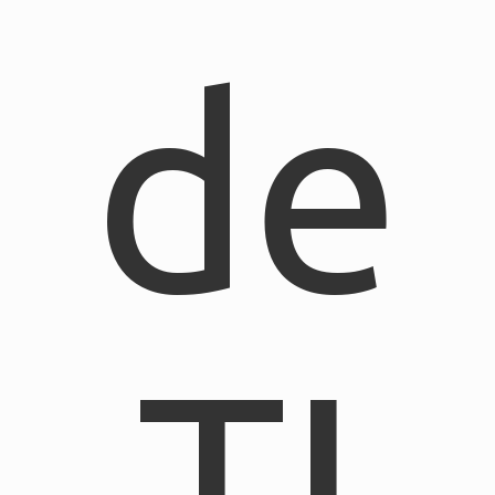
de
TI