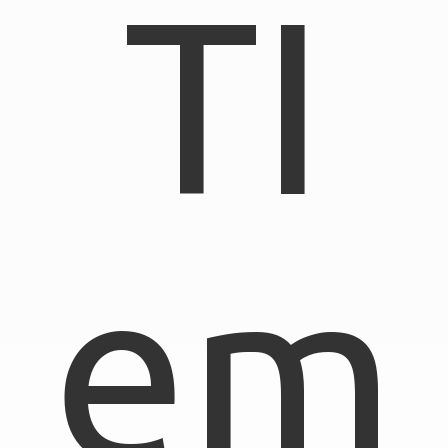
TI
em