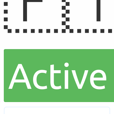
🇵
Active