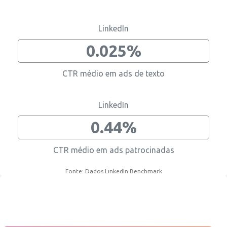
Recrutamento
Business intelligence
Comunicação
Gestão de página
Cultura
Reviews
Contratar os melhores informáticos
Melhorar alcance
Divulgar informação corporativa
Manter informação actualizada
Divulgar cultura interna
Aumentar reputação
LinkedIn
0.025%
CTR médio em ads de texto
LinkedIn
0.44%
CTR médio em ads patrocinadas
Fonte: Dados LinkedIn Benchmark