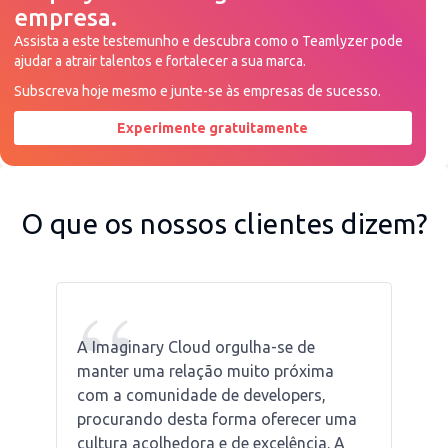
empresa.
Assista a este testemunho e descubra como o Teamlyzer pode
ajudar a atrair talentos e fortalecer a sua marca.
Subscreva hoje mesmo e junte-se às empresas de sucesso.
Experimente gratuitamente
Peça uma demonstração agora
O que os nossos clientes dizem?
“
A Imaginary Cloud orgulha-se de
manter uma relação muito próxima
com a comunidade de developers,
procurando desta forma oferecer uma
cultura acolhedora e de excelência. A