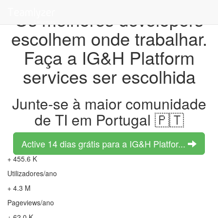
Os melhores developers
escolhem onde trabalhar.
Faça a IG&H Platform
services ser escolhida
Junte-se à maior comunidade
de TI em Portugal 🇵🇹
Active 14 dias grátis para a IG&H Platfor...
+ 455.6 K
Utilizadores/ano
+ 4.3 M
Pageviews/ano
+ 62.0 K