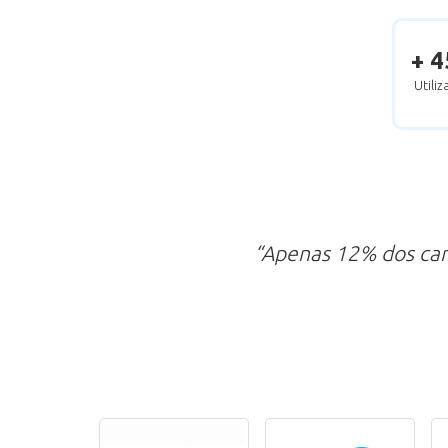
+ 4
Utili
“Apenas 12% dos ca