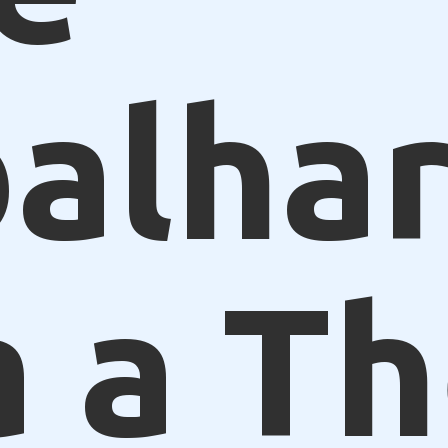
alhar
a a T