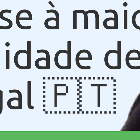
se à mai
idade de
al 🇵🇹