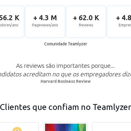
56.2 K
+ 4.3 M
+ 62.0 K
+ 4.
zadores/ano
Pageviews/ano
Reviews
Empres
Comunidade Teamlyzer
As reviews são importantes porque...
ndidatos acreditam no que os empregadores di
Harvard Business Review
Clientes que confiam no Teamlyze