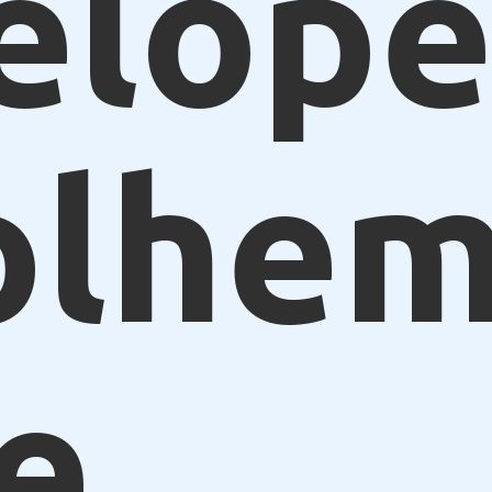
elope
olhe
e