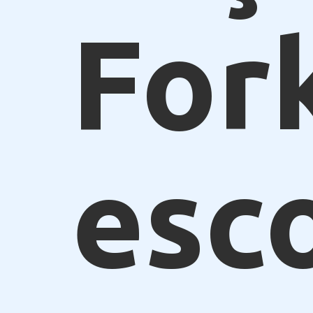
For
esc