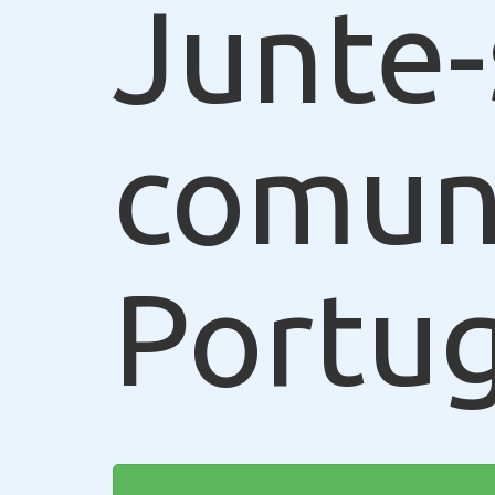
Junte-
comun
Portug