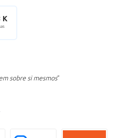
8 K
as
zem sobre si mesmos
”
r