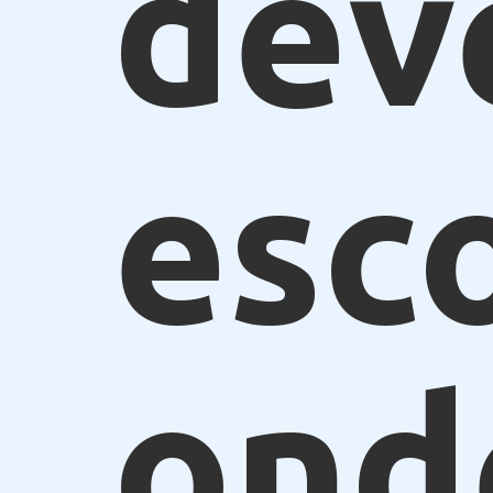
dev
esc
ond