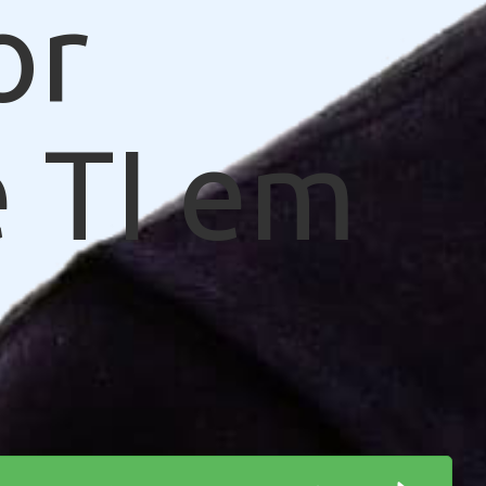
or
 TI em