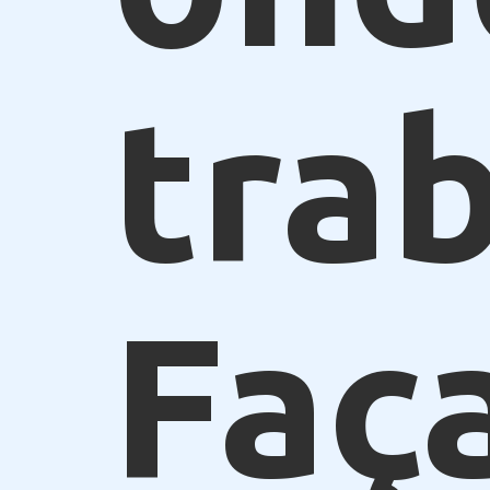
trab
Faç