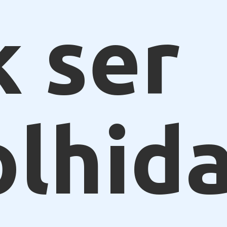
k ser
olhid