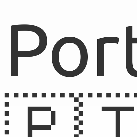
Por
🇵