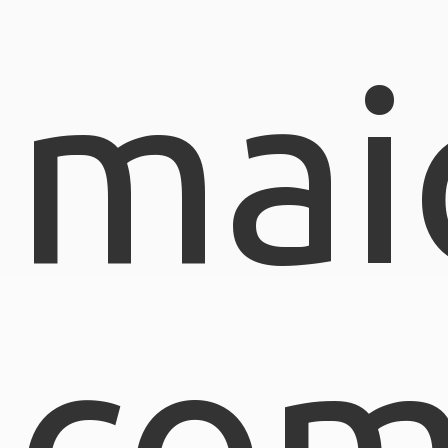
mai
com