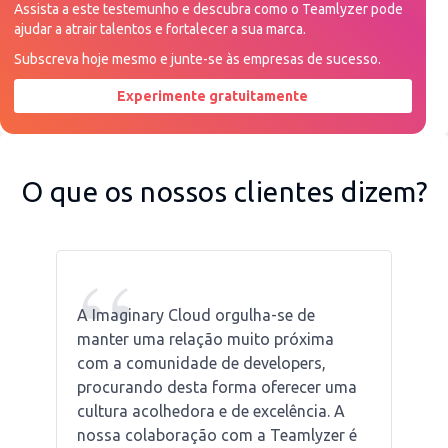
Assista a este testemunho e descubra como o Teamlyzer pode
ajudar a atrair talentos e fortalecer a sua marca.
Subscreva hoje mesmo e junte-se às empresas de sucesso.
Experimente gratuitamente
Peça uma demonstração agora
O que os nossos clientes dizem?
“
A Imaginary Cloud orgulha-se de
manter uma relação muito próxima
com a comunidade de developers,
procurando desta forma oferecer uma
cultura acolhedora e de excelência. A
nossa colaboração com a Teamlyzer é