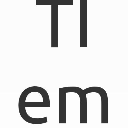
TI
em