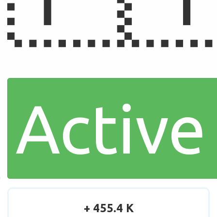
Active
+ 455.4 K