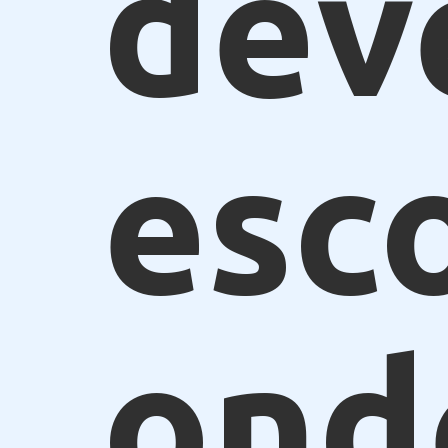
dev
esc
ond