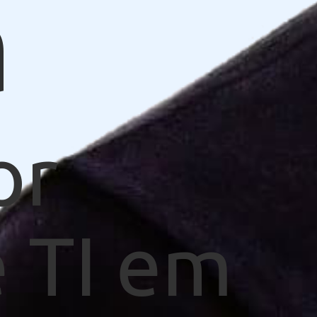
a
or
 TI em