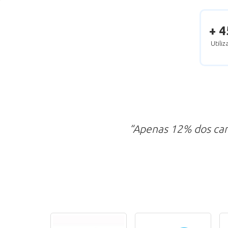
+ 4
Utili
“Apenas 12% dos ca