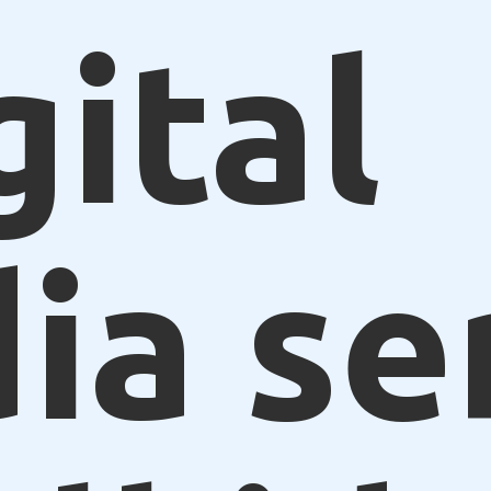
gital
ia se