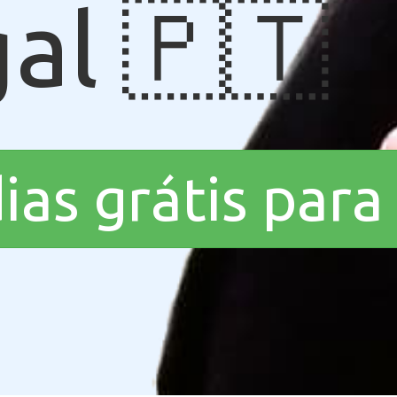
al 🇵🇹
dias grátis par