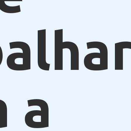
alhar
a a