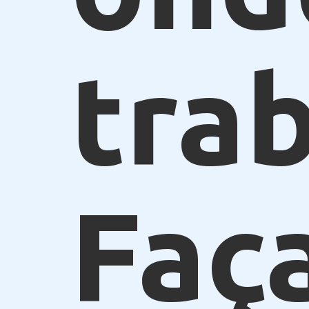
trab
Faç