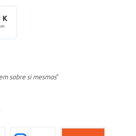
8 K
as
zem sobre si mesmos
”
r