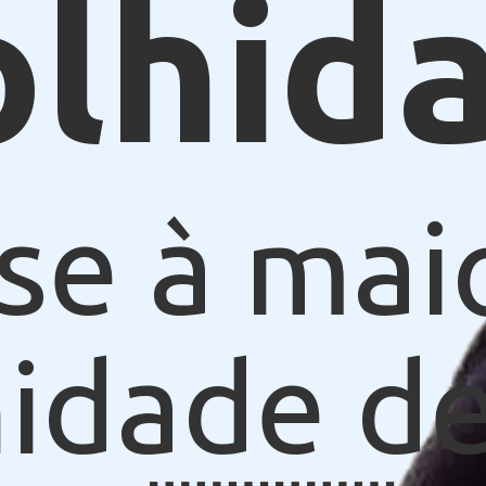
olhid
se à mai
idade de