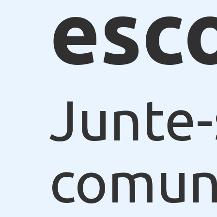
esc
Junte-
comun