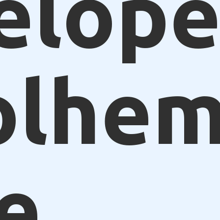
elope
olhe
e