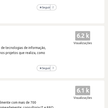
★
Seguir
2
6.2 k
Visualizações
s de tecnologias de informação,
os projetos que realiza, como
★
Seguir
3
6.1 k
Visualizações
ualmente com mais de 700
nomeadamente: consultoria IT e R&D.