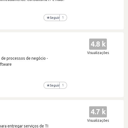
★
Seguir
1
4.8 k
Visualizações
 de processos de negócio -
oftware
★
Seguir
1
4.7 k
Visualizações
para entregar serviços de TI