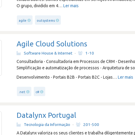
O grupo, dividido em 4
…
Ler mais
agile
outsystems
Agile Cloud Solutions
Software House & Internet
·
1-10
Consultadoria - Consultadoria em Processos de CRM - Desenho
Simplificação e automatização de processos - Arquitetura de s
Desenvolvimento - Portais B2B - Portais B2C - Lojas
…
Ler mais
.net
c#
Datalynx Portugal
Tecnologia da Informação
·
201-500
A Datalynx valoriza os seus clientes e trabalha diligentemente 