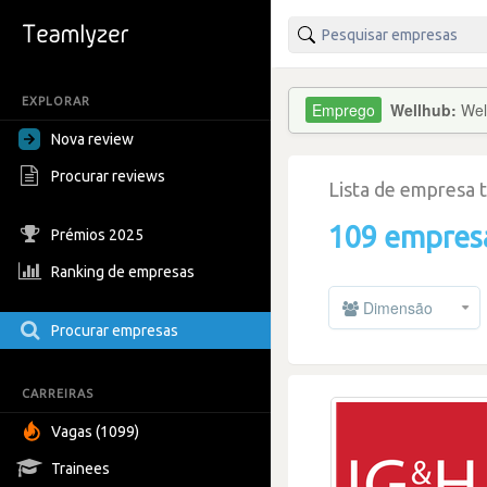
EXPLORAR
Wellhub:
Wel
Nova review
Procurar reviews
Lista de empresa 
109 empres
Prémios 2025
Ranking de empresas
Dimensão
Procurar empresas
CARREIRAS
Vagas (1099)
Trainees