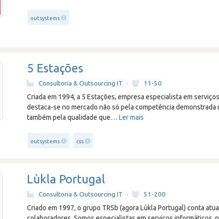
outsystems
5 Estações
Consultoria & Outsourcing IT
·
11-50
Criada em 1994, a 5 Estações, empresa especialista em serviço
destaca-se no mercado não só pela competência demonstrada n
também pela qualidade que
…
Ler mais
outsystems
css
Lùkla Portugal
Consultoria & Outsourcing IT
·
51-200
Criado em 1997, o grupo TRSb (agora Lùkla Portugal) conta at
colaboradores. Somos especialistas em serviços informáticos, 