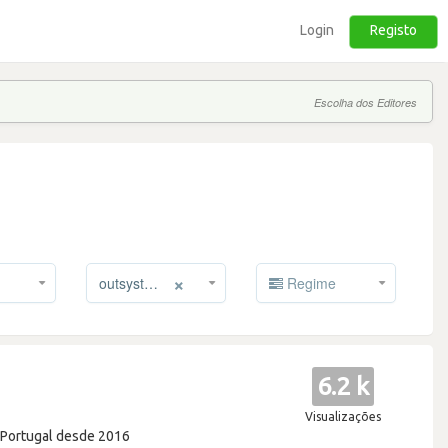
Login
Registo
Escolha dos Editores
×
outsystems
Regime
6.2 k
Visualizações
m Portugal desde 2016