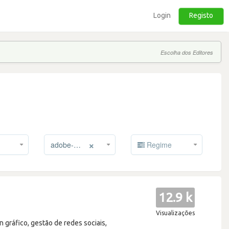
Login
Registo
Escolha dos Editores
×
adobe-creative-cloud
Regime
12.9 k
Visualizações
 gráfico, gestão de redes sociais,