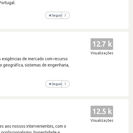
Portugal.
★
Seguir
2
12.7 k
Visualizações
as exigências de mercado com recurso
o geográfica, sistemas de engenharia,
★
Seguir
2
12.5 k
Visualizações
s aos nossos intervenientes, com o
 profissionalismo, honestidade e