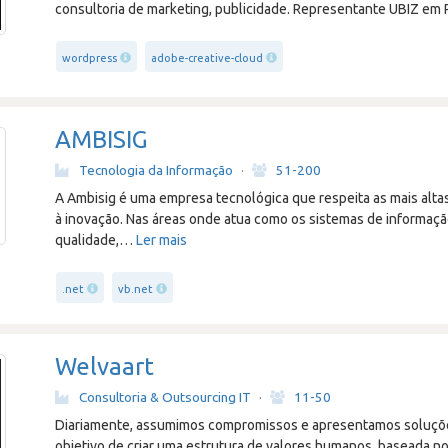
consultoria de marketing, publicidade. Representante UBIZ em 
wordpress
adobe-creative-cloud
AMBISIG
Tecnologia da Informação
·
51-200
A Ambisig é uma empresa tecnológica que respeita as mais alt
à inovação. Nas áreas onde atua como os sistemas de informaçã
qualidade,
…
Ler mais
.net
vb.net
Welvaart
Consultoria & Outsourcing IT
·
11-50
Diariamente, assumimos compromissos e apresentamos soluçõe
objetivo de criar uma estrutura de valores humanos, baseada no