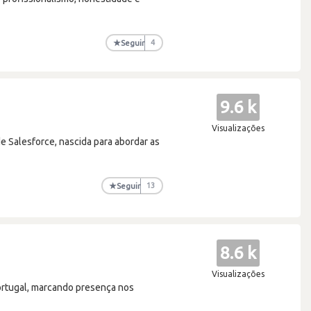
★
Seguir
4
9.6 k
Visualizações
 Salesforce, nascida para abordar as
★
Seguir
13
8.6 k
Visualizações
ortugal, marcando presença nos