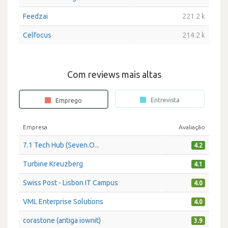
Feedzai
221.2 k
Celfocus
214.2 k
Com reviews mais altas
Entrevista
Emprego
Empresa
Avaliação
7.1 Tech Hub (Seven.O...
4.2
Turbine Kreuzberg
4.1
Swiss Post - Lisbon IT Campus
4.0
VML Enterprise Solutions
4.0
corastone (antiga iownit)
3.9