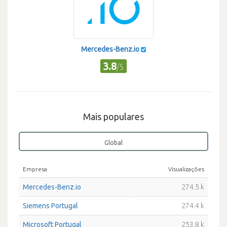
Mercedes-Benz.io
3.8
/5
Mais populares
Global
Empresa
Visualizações
Mercedes-Benz.io
274.5 k
Siemens Portugal
274.4 k
Microsoft Portugal
253.8 k