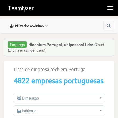
Togg
navi
Toggle
Utilizador anónimo
navigation
diconium Portugal, unipessoal Lda:
Cloud
Engineer (all genders)
Lista de empresa tech em Portugal
4822 empresas portuguesas
Dimensão
Indústria