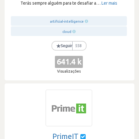
Terás sempre alguém para te desafiar a
…
Ler mais
artificial-intelligence
cloud
★
Seguir
558
641.4 k
Visualizações
PrimeIT