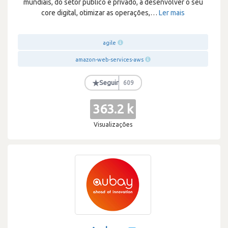
mundiais, do setor público e privado, a desenvolver o seu
core digital, otimizar as operações,
…
Ler mais
agile
amazon-web-services-aws
★
Seguir
609
363.2 k
Visualizações