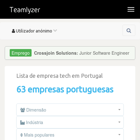
Togg
navi
Toggle
Utilizador anónimo
navigation
Crossjoin Solutions:
Junior Software Engineer
Lista de empresa tech em Portugal
63 empresas portuguesas
Dimensão
Indústria
Mais populares