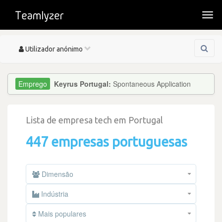
Togg
navi
Toggle
Utilizador anónimo
navigation
Keyrus Portugal:
Spontaneous Application
Lista de empresa tech em Portugal
447 empresas portuguesas
Dimensão
Indústria
Mais populares