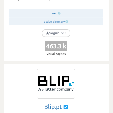
.net
active-directory
★
Seguir
535
463.3 k
Visualizações
Blip.pt