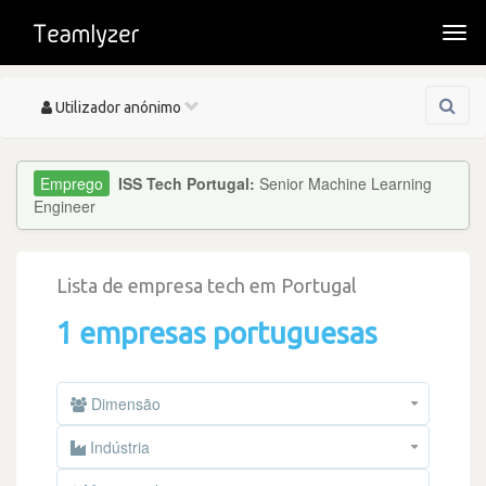
Togg
navi
Toggle
Utilizador anónimo
navigation
ISS Tech Portugal:
Senior Machine Learning
Engineer
Lista de empresa tech em Portugal
1 empresas portuguesas
Dimensão
Indústria