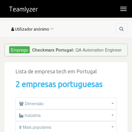
Togg
navi
Toggle
Utilizador anónimo
navigation
Checkmarx Portugal:
QA Automation Engineer
Lista de empresa tech em Portugal
2 empresas portuguesas
Dimensão
Indústria
Mais populares